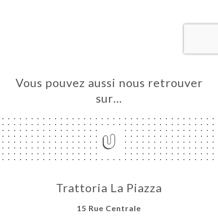
UEIL
RVER
ANDER
ERIE
IS
Vous pouvez aussi nous retrouver
RTE
sur…
TACT
Trattoria La Piazza
15 Rue Centrale