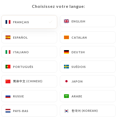
Choisissez votre langue:
Choisissez votre langue:
FR
MENU
ENGLISH
ENGLISH
FRANÇAIS
FRANÇAIS
ESPAÑOL
ESPAÑOL
CATALAN
CATALAN
/
ACCUEIL
CONTACT
ITALIANO
ITALIANO
DEUTSH
DEUTSH
Contact
PORTUGUÊS
PORTUGUÊS
SUÉDOIS
SUÉDOIS
简体中文 (CHINESE)
简体中文 (CHINESE)
JAPON
JAPON
RUSSIE
RUSSIE
ARABE
ARABE
Trattoria La Piazza
한국어 (KOREAN)
한국어 (KOREAN)
PAYS-BAS
PAYS-BAS