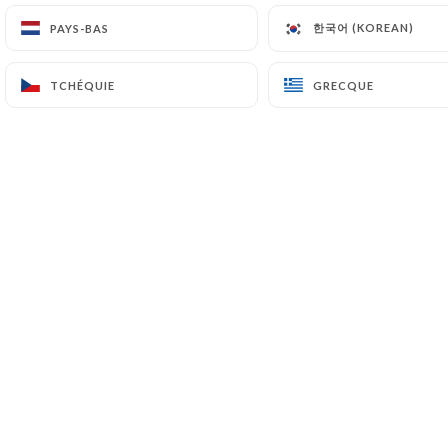
한국어 (KOREAN)
한국어 (KOREAN)
PAYS-BAS
PAYS-BAS
TCHÉQUIE
TCHÉQUIE
GRECQUE
GRECQUE
POSTÉ LE 28/11/2025
Trattoria La Piazza fait sa
matinée
21 December 2025 à partir de 12:00