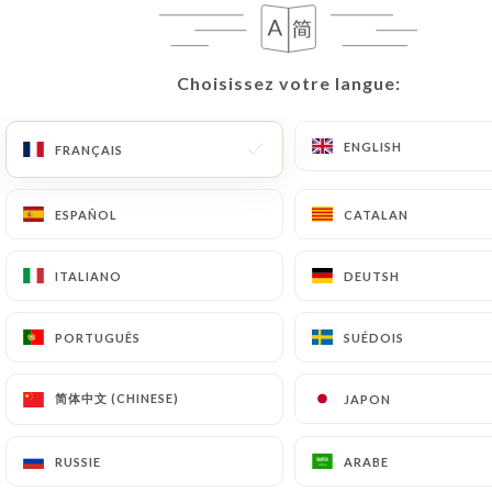
FR
MENU
Choisissez votre langue:
Choisissez votre langue:
ENGLISH
ENGLISH
FRANÇAIS
FRANÇAIS
/
ACCUEIL
DÉTAIL ÉVÉNEMENT
ESPAÑOL
ESPAÑOL
CATALAN
CATALAN
Détail Événement
ITALIANO
ITALIANO
DEUTSH
DEUTSH
PORTUGUÊS
PORTUGUÊS
SUÉDOIS
SUÉDOIS
简体中文 (CHINESE)
简体中文 (CHINESE)
JAPON
JAPON
RUSSIE
RUSSIE
ARABE
ARABE