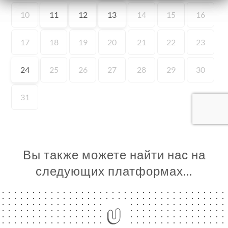
Я
ЦА
ИРОВАТЬ
ЗАТЬ
ЕРЕЯ
ЫВЫ
НЮ
ЬСЯ С
Вы также можете найти нас на
следующих платформах…