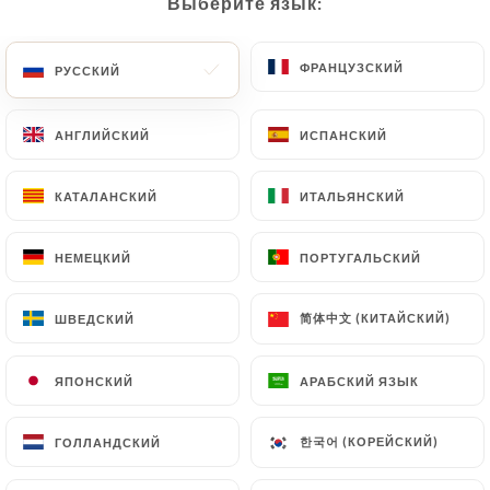
Выберите язык:
Выберите язык:
Специальные пиццы
Фрозиноне
ФРАНЦУЗСКИЙ
ФРАНЦУЗСКИЙ
РУССКИЙ
РУССКИЙ
Помидоры, моцарелла, руккола, буррата,
трюфельное масло, сырая ветчина
АНГЛИЙСКИЙ
АНГЛИЙСКИЙ
ИСПАНСКИЙ
ИСПАНСКИЙ
14.00€
КАТАЛАНСКИЙ
КАТАЛАНСКИЙ
ИТАЛЬЯНСКИЙ
ИТАЛЬЯНСКИЙ
Пицца от шефа
Посмотреть предложение шеф-повара
НЕМЕЦКИЙ
НЕМЕЦКИЙ
ПОРТУГАЛЬСКИЙ
ПОРТУГАЛЬСКИЙ
14.00€
简体中文 (КИТАЙСКИЙ)
简体中文 (КИТАЙСКИЙ)
ШВЕДСКИЙ
ШВЕДСКИЙ
Добавки
Доплата 1,00€
ЯПОНСКИЙ
ЯПОНСКИЙ
АРАБСКИЙ ЯЗЫК
АРАБСКИЙ ЯЗЫК
За исключением доплаты за буррату — 4,00
евро.
한국어 (КОРЕЙСКИЙ)
한국어 (КОРЕЙСКИЙ)
ГОЛЛАНДСКИЙ
ГОЛЛАНДСКИЙ