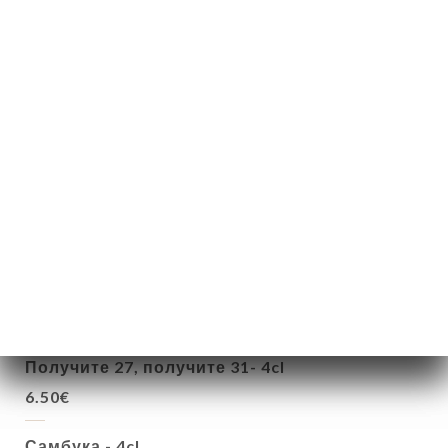
6.00€
Шприц
Апероль, Просекко и газированная вода
8.00€
ПИЩЕВАРИТЕЛЬНЫЕ ВЕЩЕСТВА
Лимончелло - 4cl
6.50€
Получите 27, получите 31- 4cl
6.50€
Самбука - 4cl