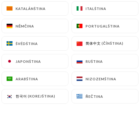
KATALÁNŠTINA
KATALÁNŠTINA
ITALŠTINA
ITALŠTINA
NĚMČINA
NĚMČINA
PORTUGALŠTINA
PORTUGALŠTINA
简体中文 (ČÍNŠTINA)
简体中文 (ČÍNŠTINA)
ŠVÉDŠTINA
ŠVÉDŠTINA
JAPONŠTINA
JAPONŠTINA
RUŠTINA
RUŠTINA
ARABŠTINA
ARABŠTINA
NIZOZEMŠTINA
NIZOZEMŠTINA
한국어 (KOREJŠTINA)
한국어 (KOREJŠTINA)
ŘEČTINA
ŘEČTINA