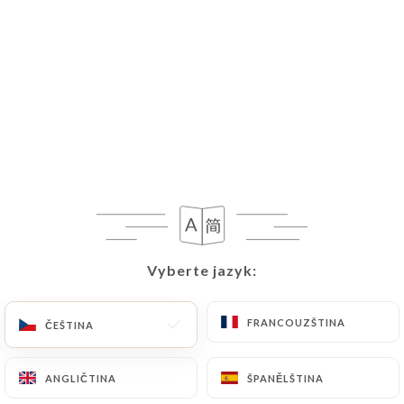
Vyberte jazyk:
Vyberte jazyk:
FRANCOUZŠTINA
FRANCOUZŠTINA
ČEŠTINA
ČEŠTINA
ANGLIČTINA
ANGLIČTINA
ŠPANĚLŠTINA
ŠPANĚLŠTINA