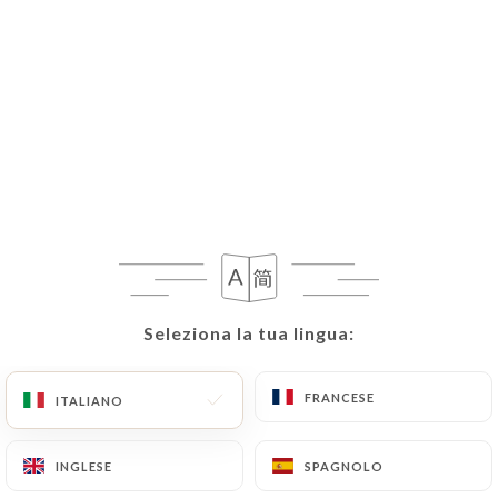
Seleziona la tua lingua:
Seleziona la tua lingua:
FRANCESE
FRANCESE
ITALIANO
ITALIANO
INGLESE
INGLESE
SPAGNOLO
SPAGNOLO