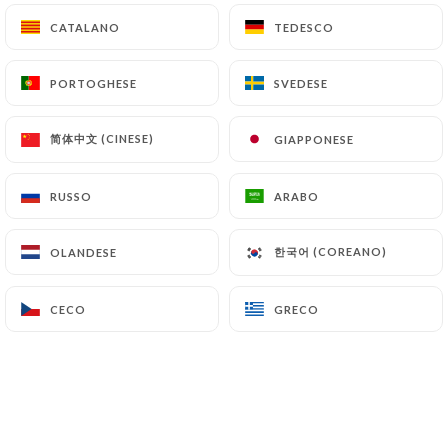
CATALANO
CATALANO
TEDESCO
TEDESCO
PORTOGHESE
PORTOGHESE
SVEDESE
SVEDESE
简体中文 (CINESE)
简体中文 (CINESE)
GIAPPONESE
GIAPPONESE
RUSSO
RUSSO
ARABO
ARABO
한국어 (COREANO)
한국어 (COREANO)
OLANDESE
OLANDESE
CECO
CECO
GRECO
GRECO