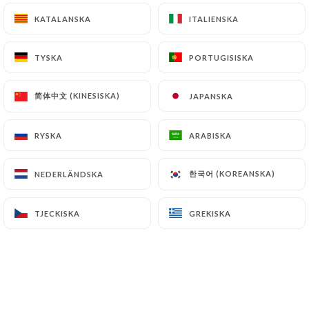
KATALANSKA
KATALANSKA
ITALIENSKA
ITALIENSKA
TYSKA
TYSKA
PORTUGISISKA
PORTUGISISKA
简体中文 (KINESISKA)
简体中文 (KINESISKA)
JAPANSKA
JAPANSKA
RYSKA
RYSKA
ARABISKA
ARABISKA
한국어 (KOREANSKA)
한국어 (KOREANSKA)
NEDERLÄNDSKA
NEDERLÄNDSKA
TJECKISKA
TJECKISKA
GREKISKA
GREKISKA