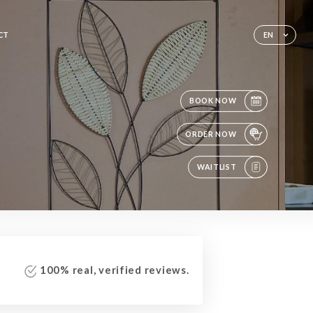
CT
EN
BOOK NOW
ORDER NOW
WAITLIST
100% real, verified reviews.