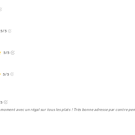
5/5
5/5
5/5
/5
moment avec un régal sur tous les plats ! Très bonne adresse par contre pense