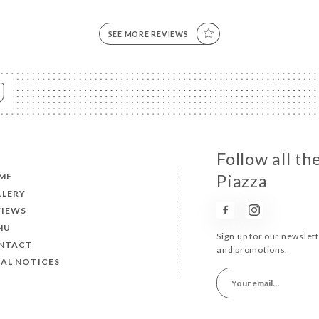
SEE MORE REVIEWS
Follow all th
ME
Piazza
LLERY
VIEWS
NU
Sign up for our newslet
NTACT
and promotions.
AL NOTICES