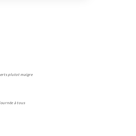
serts plutot maigre
journée à tous