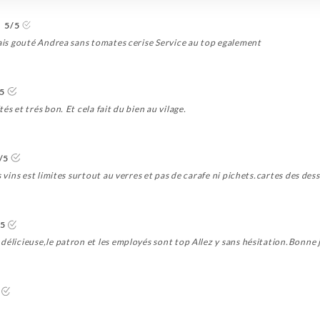
5/5
mais gouté Andrea sans tomates cerise Service au top egalement
/5
s et trés bon. Et cela fait du bien au vilage.
/5
s vins est limites surtout au verres et pas de carafe ni pichets.cartes des des
/5
délicieuse,le patron et les employés sont top Allez y sans hésitation.Bonne 